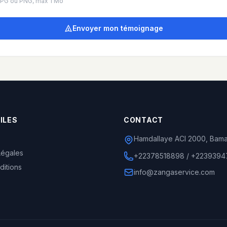
PG ou PNG, max 1 Mo
Envoyer mon témoignage
ILES
CONTACT
Hamdallaye ACI 2000, Bama
Légales
+22378518898 / +2239394
ditions
info@zangaservice.com