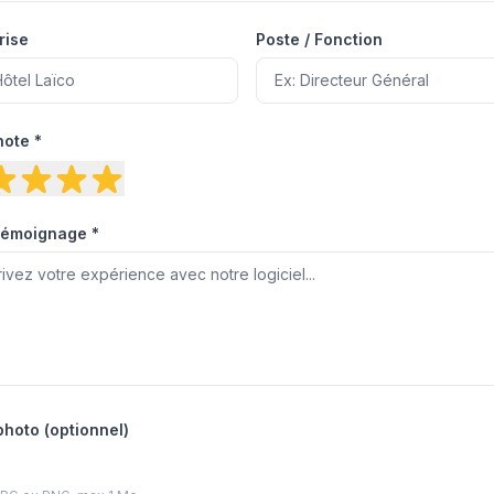
rise
Poste / Fonction
note *
témoignage *
photo (optionnel)