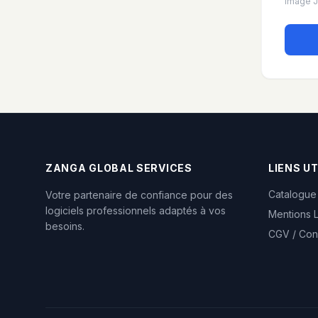
Image J
ZANGA GLOBAL SERVICES
LIENS UT
Catalogue
Votre partenaire de confiance pour des
logiciels professionnels adaptés à vos
Mentions 
besoins.
CGV / Con