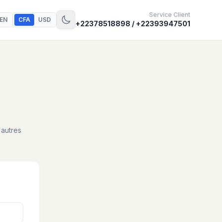
Service Client
EN
CFA
USD
+22378518898 / +22393947501
'autres