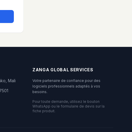
ZANGA GLOBAL SERVICES
ko, Mali
Votre partenaire de confiance pour des
logiciels professionnels adaptés à vos
7501
besoins.
Pour toute demande, utilisez le bouton
WhatsApp ou le formulaire de devis sur la
fiche produit.